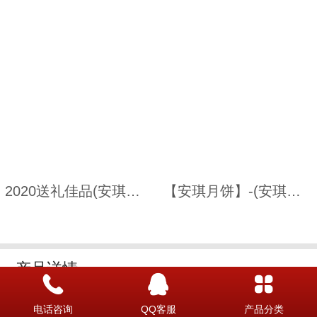
2020送礼佳品(安琪月满家园月饼)
【安琪月饼】-(安琪双黄白莲蓉月饼)
产品详情
电话咨询
QQ客服
产品分类